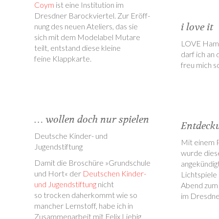
Coym
ist eine Institution im
Dresdner Barockviertel. Zur Eröff-
i love it
nung des neuen Ateliers, das sie
sich mit dem Modelabel Mutare
LOVE Hambu
teilt, entstand diese kleine
darf ich an
feine Klappkarte.
freu mich s
… wollen doch nur spielen
Entdeck
Deutsche Kinder- und
Mit einem 
Jugendstiftung
wurde dies
Damit die Broschüre »Grundschule
angekündigt
und Hort« der
Deutschen Kinder-
Lichtspiele
und Jugendstiftung
nicht
Abend zum 
so trocken daherkommt wie so
im Dresdne
mancher Lernstoff, habe ich in
Zusammenarbeit mit Felix Liebig