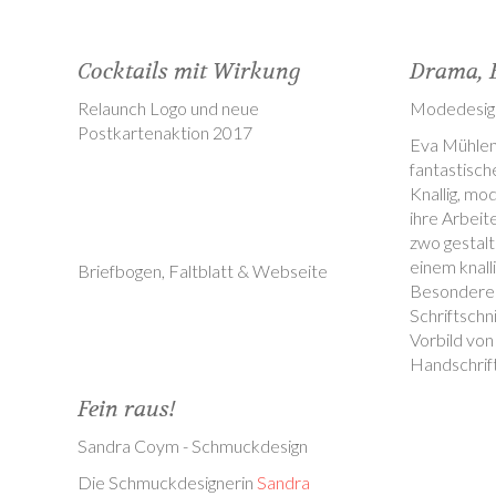
Cocktails mit Wirkung
Drama, 
Relaunch Logo und neue
Modedesig
Postkartenaktion 2017
Eva Mühlen
fantastisch
Knallig, mo
ihre Arbeit
zwo gestal
einem knall
Briefbogen, Faltblatt & Webseite
Besonderer
Schriftsch
Vorbild vo
Handschrift
Fein raus!
Sandra Coym - Schmuckdesign
Die Schmuckdesignerin
Sandra