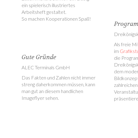
ein spielerisch illustriertes
Arbeitsheft gestaltet.
So machen Kooperationen Spaß!
Program
Dreikönigs
Als freie Mi
im
Grafiks
Gute Gründe
die Progra
Dreikönigsk
ALEC Terminals GmbH
dem moder
Das Fakten und Zahlen nicht immer
Bildkonzept 
streng daherkommen müssen, kann
zahlreichen
man gut an diesem handlichen
Veranstaltu
Imageflyer sehen.
präsentiere